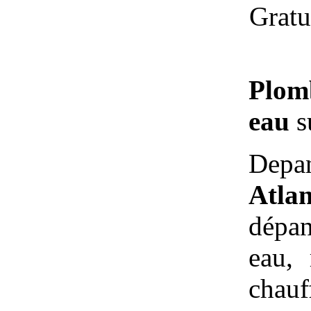
Gratu
Plom
eau
su
Depa
Atl
dépa
eau, 
chauf