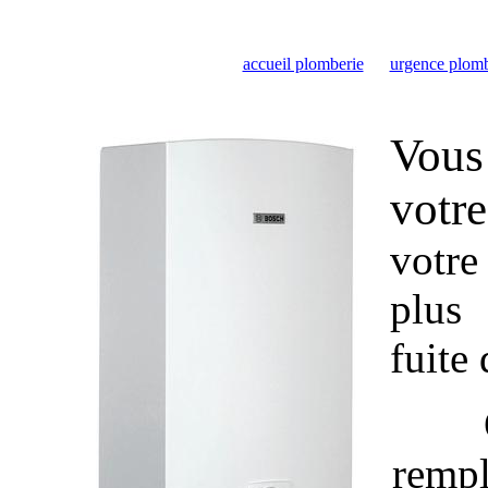
accueil plomberie
urgence plomb
Vous
votr
votr
plus
fuite
remp