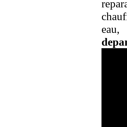
repar
chau
eau,
depan