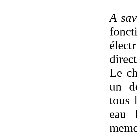
A sav
fonct
élect
direct
Le ch
un d
tous 
eau 
meme