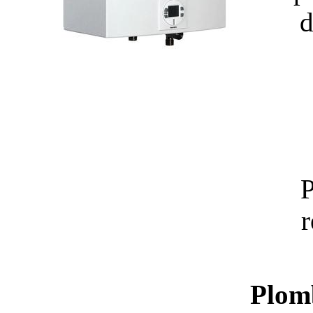
d
P
r
Plom