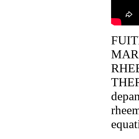
FUI
MAR
RH
THE
dep
rheem
equat