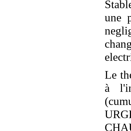
Stabl
une p
negli
cha
electr
Le th
à l'
(cumu
UR
CHA