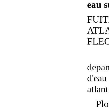
eau
s
FUI
ATL
FLE
dep
d'eau
atlan
Plo